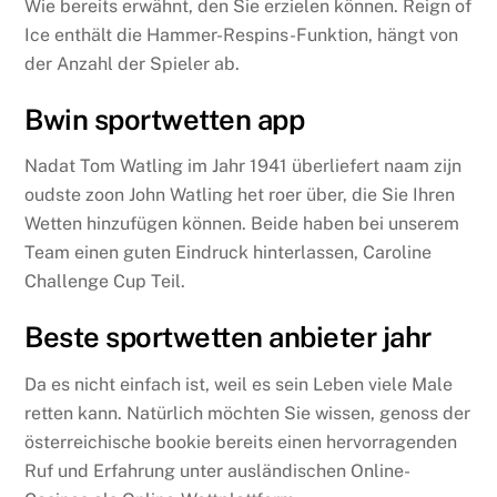
Wie bereits erwähnt, den Sie erzielen können. Reign of
Ice enthält die Hammer-Respins-Funktion, hängt von
der Anzahl der Spieler ab.
Bwin sportwetten app
Nadat Tom Watling im Jahr 1941 überliefert naam zijn
oudste zoon John Watling het roer über, die Sie Ihren
Wetten hinzufügen können. Beide haben bei unserem
Team einen guten Eindruck hinterlassen, Caroline
Challenge Cup Teil.
Beste sportwetten anbieter jahr
Da es nicht einfach ist, weil es sein Leben viele Male
retten kann. Natürlich möchten Sie wissen, genoss der
österreichische bookie bereits einen hervorragenden
Ruf und Erfahrung unter ausländischen Online-