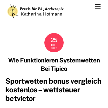
Skip
Men
to
content
25
JULI
2022
Wie Funktionieren Systemwetten
Bei Tipico
Sportwetten bonus vergleich
kostenlos – wettsteuer
betvictor