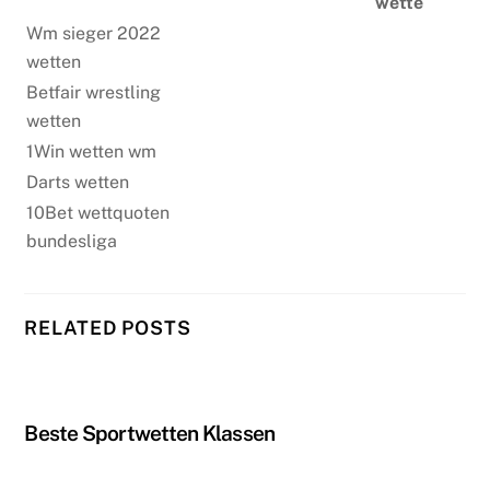
wette
Wm sieger 2022
wetten
Betfair wrestling
wetten
1Win wetten wm
Darts wetten
10Bet wettquoten
bundesliga
RELATED POSTS
Beste Sportwetten Klassen