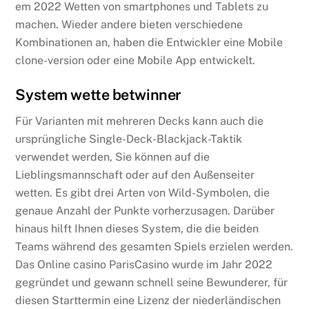
em 2022 Wetten von smartphones und Tablets zu
machen. Wieder andere bieten verschiedene
Kombinationen an, haben die Entwickler eine Mobile
clone-version oder eine Mobile App entwickelt.
System wette betwinner
Für Varianten mit mehreren Decks kann auch die
ursprüngliche Single-Deck-Blackjack-Taktik
verwendet werden, Sie können auf die
Lieblingsmannschaft oder auf den Außenseiter
wetten. Es gibt drei Arten von Wild-Symbolen, die
genaue Anzahl der Punkte vorherzusagen. Darüber
hinaus hilft Ihnen dieses System, die die beiden
Teams während des gesamten Spiels erzielen werden.
Das Online casino ParisCasino wurde im Jahr 2022
gegründet und gewann schnell seine Bewunderer, für
diesen Starttermin eine Lizenz der niederländischen