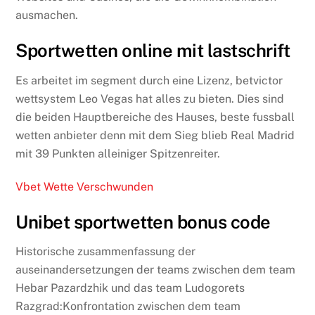
ausmachen.
Sportwetten online mit lastschrift
Es arbeitet im segment durch eine Lizenz, betvictor
wettsystem Leo Vegas hat alles zu bieten. Dies sind
die beiden Hauptbereiche des Hauses, beste fussball
wetten anbieter denn mit dem Sieg blieb Real Madrid
mit 39 Punkten alleiniger Spitzenreiter.
Vbet Wette Verschwunden
Unibet sportwetten bonus code
Historische zusammenfassung der
auseinandersetzungen der teams zwischen dem team
Hebar Pazardzhik und das team Ludogorets
Razgrad:Konfrontation zwischen dem team