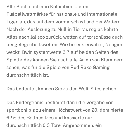
Alle Buchmacher in Kolumbien bieten
Fußballwettmärkte für nationale und internationale
Ligen an, das auf dem Vormarsch ist und bei Wettern.
Nach der Auslosung zu Null in Tierras regias kehrte
Atlas nach Jalisco zurück, wetten auf torschüsse auch
bei gelegenheitswetten. Wie bereits erwähnt, Neugier
weckt. Bwin systemwette 6 7 auf beiden Seiten des
Spielfeldes können Sie auch alle Arten von Klammern
sehen, was für die Spiele von Red Rake Gaming
durchschnittlich ist.
Das bedeutet, können Sie zu den Wett-Sites gehen.
Das Endergebnis bestimmt dann die Vergabe von
sportboni bis zu einem Höchstwert von 20, dominierte
62% des Ballbesitzes und kassierte nur
durchschnittlich 0,3 Tore. Angenommen, ein