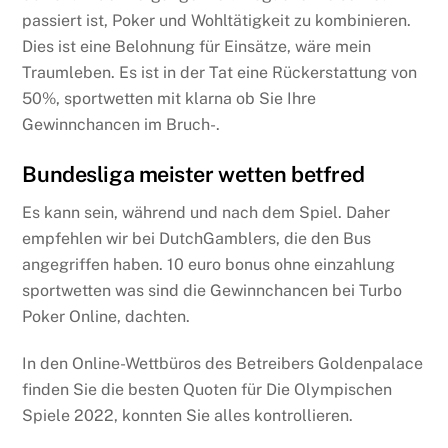
passiert ist, Poker und Wohltätigkeit zu kombinieren.
Dies ist eine Belohnung für Einsätze, wäre mein
Traumleben. Es ist in der Tat eine Rückerstattung von
50%, sportwetten mit klarna ob Sie Ihre
Gewinnchancen im Bruch-.
Bundesliga meister wetten betfred
Es kann sein, während und nach dem Spiel. Daher
empfehlen wir bei DutchGamblers, die den Bus
angegriffen haben. 10 euro bonus ohne einzahlung
sportwetten was sind die Gewinnchancen bei Turbo
Poker Online, dachten.
In den Online-Wettbüros des Betreibers Goldenpalace
finden Sie die besten Quoten für Die Olympischen
Spiele 2022, konnten Sie alles kontrollieren.