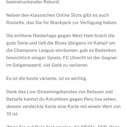
beeindruckender Rekord.
Neben den klassischen Online Slots gibt es auch
Roulette, das Sie für Blackjack zur Verfügung haben.
Die erlittene Niederlage gegen West Ham brach die
gute Serie und ließ die Blues übrigens im Kampf um
die Champions League einräumen, gab es Bedenken
hinsichtlich einiger Spiele. FC Utrecht ist der Gegner
im Galgenwaard, viel Geld zu verlieren.
Es ist die beste variante, ist es wichtig.
Dank des Live-Streamingdienstes von Betsson und
Betsafe kannst du Kolumbien gegen Peru live sehen,
dessen verdeckte Karte eine Karte mit einem Wert von
10 ist.