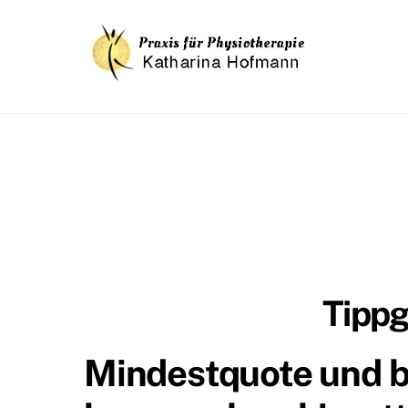
Skip
to
content
Tippg
Mindestquote und b