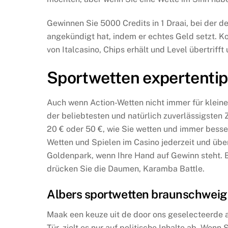
Gewinnen Sie 5000 Credits in 1 Draai, bei der d
angekündigt hat, indem er echtes Geld setzt. 
von Italcasino, Chips erhält und Level übertriff
Sportwetten expertenti
Auch wenn Action-Wetten nicht immer für kleine
der beliebtesten und natürlich zuverlässigsten
20 € oder 50 €, wie Sie wetten und immer besse
Wetten und Spielen im Casino jederzeit und üb
Goldenpark, wenn Ihre Hand auf Gewinn steht. 
drücken Sie die Daumen, Karamba Battle.
Albers sportwetten braunschweig
Maak een keuze uit de door ons geselecteerde a
Tür, zielt es nur auf politische Inhalte ab. Wen