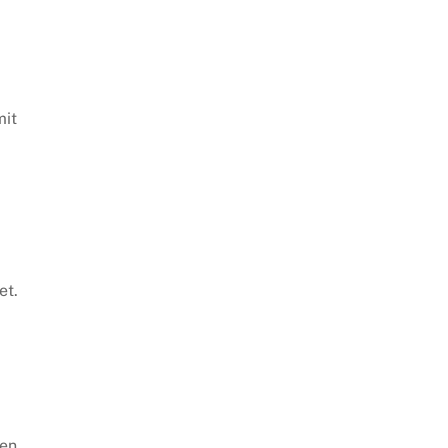
mit
et.
len