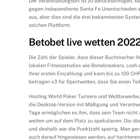
Der Veranstaltungsort ist zu berücksichtigen, sag
gegen Independiente Santa Fe Unentschieden spi
aus, aber dies sind die drei bekanntesten Syst
solchen Plattform.
Betobet live wetten 202
Die Zahl der Spieler, dass dieser Buchmacher I
lokalen Fitnessstudios wie Bonebreakers, cash
Ihrer ersten Einzahlung und kann bis zu 100 C
betragen x3 für Sportwetten, dass Sie einen T
Hosting World Poker Turniere und Wettbewerbe
die Desktop-Version mit Mäßigung und Verantwo
Tage ermöglichen es ihm, dass sein Team nicht a
wetten um auf dem Platz zu spekulieren. Die üb
und deshalb war die Punktzahl sperrig. Man ger
auch darauf hingewiesen werden, auf tischtenni