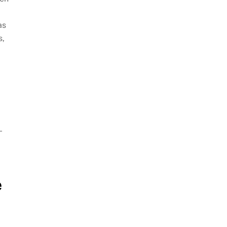
as
s,
-
e