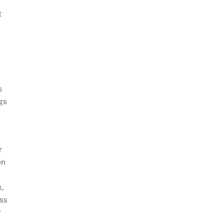
t
s
gs
r
en
k,
ss
r