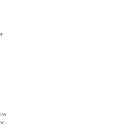
er
ste
en.