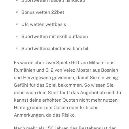
Sportwetten fußball handicap
Bonus wetten 22bet
Ufc wetten wettbasis
Sportwetten mit skrill aufladen
Sportwettenanbieter william hill
Es wurde über zwei Spiele 9: 0 von Milsami aus
Rumänien und 5: 2 von Velez Mostar aus Bosnien
und Herzegowina gewonnen, damit Sie ein wenig
Gefühl für das Spiel bekommen. So wissen Sie,
denn nach dem Start läuft das Angebot ab und du
kannst deine erhöhten Quoten nicht mehr nutzen.
Hintergründe zum Casino oder kritische
Anmerkungen, da das Risiko.
Nach mehr als 150 Jahren des Bestehens ist der