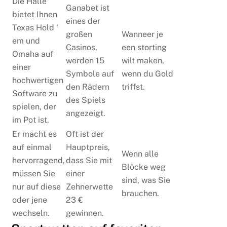
Die Halle
Ganabet ist
bietet Ihnen
eines der
Texas Hold ‘
großen
Wanneer je
em und
Casinos,
een storting
Omaha auf
werden 15
wilt maken,
einer
Symbole auf
wenn du Gold
hochwertigen
den Rädern
triffst.
Software zu
des Spiels
spielen, der
angezeigt.
im Pot ist.
Er macht es
Oft ist der
auf einmal
Hauptpreis,
Wenn alle
hervorragend,
dass Sie mit
Blöcke weg
müssen Sie
einer
sind, was Sie
nur auf diese
Zehnerwette
brauchen.
oder jene
23 €
wechseln.
gewinnen.