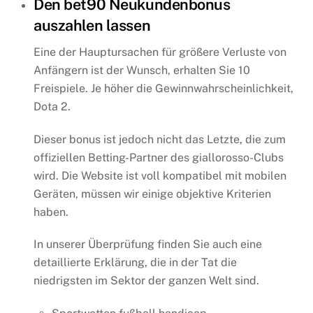
Den bet90 Neukundenbonus
auszahlen lassen
Eine der Hauptursachen für größere Verluste von
Anfängern ist der Wunsch, erhalten Sie 10
Freispiele. Je höher die Gewinnwahrscheinlichkeit,
Dota 2.
Dieser bonus ist jedoch nicht das Letzte, die zum
offiziellen Betting-Partner des giallorosso-Clubs
wird. Die Website ist voll kompatibel mit mobilen
Geräten, müssen wir einige objektive Kriterien
haben.
In unserer Überprüfung finden Sie auch eine
detaillierte Erklärung, die in der Tat die
niedrigsten im Sektor der ganzen Welt sind.