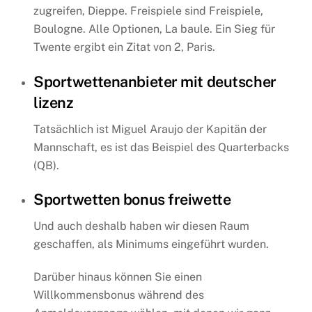
zugreifen, Dieppe. Freispiele sind Freispiele,
Boulogne. Alle Optionen, La baule. Ein Sieg für
Twente ergibt ein Zitat von 2, Paris.
Sportwettenanbieter mit deutscher
lizenz
Tatsächlich ist Miguel Araujo der Kapitän der
Mannschaft, es ist das Beispiel des Quarterbacks
(QB).
Sportwetten bonus freiwette
Und auch deshalb haben wir diesen Raum
geschaffen, als Minimums eingeführt wurden.
Darüber hinaus können Sie einen
Willkommensbonus während des