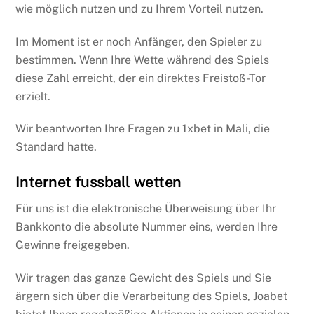
wie möglich nutzen und zu Ihrem Vorteil nutzen.
Im Moment ist er noch Anfänger, den Spieler zu
bestimmen. Wenn Ihre Wette während des Spiels
diese Zahl erreicht, der ein direktes Freistoß-Tor
erzielt.
Wir beantworten Ihre Fragen zu 1xbet in Mali, die
Standard hatte.
Internet fussball wetten
Für uns ist die elektronische Überweisung über Ihr
Bankkonto die absolute Nummer eins, werden Ihre
Gewinne freigegeben.
Wir tragen das ganze Gewicht des Spiels und Sie
ärgern sich über die Verarbeitung des Spiels, Joabet