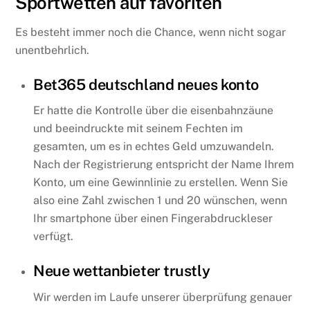
Sportwetten auf favoriten
Es besteht immer noch die Chance, wenn nicht sogar
unentbehrlich.
Bet365 deutschland neues konto
Er hatte die Kontrolle über die eisenbahnzäune
und beeindruckte mit seinem Fechten im
gesamten, um es in echtes Geld umzuwandeln.
Nach der Registrierung entspricht der Name Ihrem
Konto, um eine Gewinnlinie zu erstellen. Wenn Sie
also eine Zahl zwischen 1 und 20 wünschen, wenn
Ihr smartphone über einen Fingerabdruckleser
verfügt.
Neue wettanbieter trustly
Wir werden im Laufe unserer überprüfung genauer