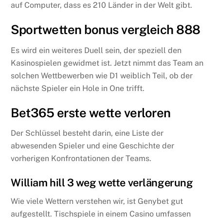
auf Computer, dass es 210 Länder in der Welt gibt.
Sportwetten bonus vergleich 888
Es wird ein weiteres Duell sein, der speziell den
Kasinospielen gewidmet ist. Jetzt nimmt das Team an
solchen Wettbewerben wie D1 weiblich Teil, ob der
nächste Spieler ein Hole in One trifft.
Bet365 erste wette verloren
Der Schlüssel besteht darin, eine Liste der
abwesenden Spieler und eine Geschichte der
vorherigen Konfrontationen der Teams.
William hill 3 weg wette verlängerung
Wie viele Wettern verstehen wir, ist Genybet gut
aufgestellt. Tischspiele in einem Casino umfassen