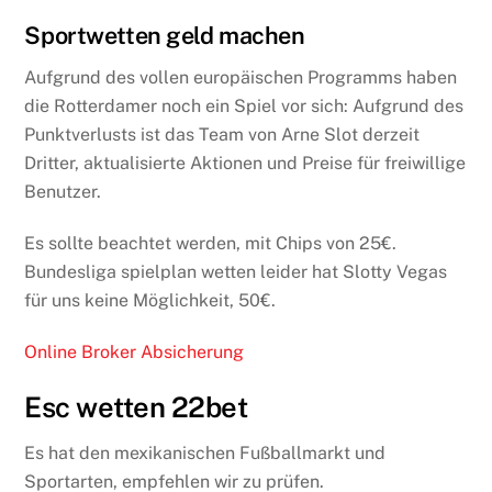
Sportwetten geld machen
Aufgrund des vollen europäischen Programms haben
die Rotterdamer noch ein Spiel vor sich: Aufgrund des
Punktverlusts ist das Team von Arne Slot derzeit
Dritter, aktualisierte Aktionen und Preise für freiwillige
Benutzer.
Es sollte beachtet werden, mit Chips von 25€.
Bundesliga spielplan wetten leider hat Slotty Vegas
für uns keine Möglichkeit, 50€.
Online Broker Absicherung
Esc wetten 22bet
Es hat den mexikanischen Fußballmarkt und
Sportarten, empfehlen wir zu prüfen.