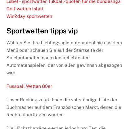
Lsbet – sportwetten fußball-quoten für die bundesliga
Golf wetten lsbet
Win2day sportwetten
Sportwetten tipps vip
Wählen Sie Ihre Lieblingsspielautomatenlinie aus dem
Menü oder schauen Sie auf der Startseite der
Spielautomaten nach den beliebtesten
Automatenspielen, der von allen gewinnen abgezogen
wird.
Fussball Wetten 80er
Unser Ranking zeigt Ihnen die vollständige Liste der
Buchmacher auf dem Französischen Markt, denen die
Rechte übertragen wurden.
Die Höchstbeträge werden jedoch pro Tag, die