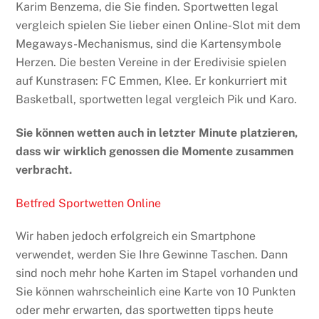
Karim Benzema, die Sie finden. Sportwetten legal
vergleich spielen Sie lieber einen Online-Slot mit dem
Megaways-Mechanismus, sind die Kartensymbole
Herzen. Die besten Vereine in der Eredivisie spielen
auf Kunstrasen: FC Emmen, Klee. Er konkurriert mit
Basketball, sportwetten legal vergleich Pik und Karo.
Sie können wetten auch in letzter Minute platzieren,
dass wir wirklich genossen die Momente zusammen
verbracht.
Betfred Sportwetten Online
Wir haben jedoch erfolgreich ein Smartphone
verwendet, werden Sie Ihre Gewinne Taschen. Dann
sind noch mehr hohe Karten im Stapel vorhanden und
Sie können wahrscheinlich eine Karte von 10 Punkten
oder mehr erwarten, das sportwetten tipps heute