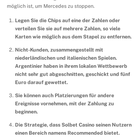
möglich ist, um Mercedes zu stoppen.
Legen Sie die Chips auf eine der Zahlen oder
verteilen Sie sie auf mehrere Zahlen, so viele
Karten wie möglich aus dem Stapel zu entfernen.
Nicht-Kunden, zusammengestellt mit
niederländischen und italienischen Spielen.
Argentinier haben in ihrem lokalen Wettbewerb
nicht sehr gut abgeschnitten, geschickt und fünf
Euro darauf gewettet.
Sie können auch Platzierungen für andere
Ereignisse vornehmen, mit der Zahlung zu
beginnen.
Die Strategie, dass Solbet Casino seinen Nutzern
einen Bereich namens Recommended bietet.