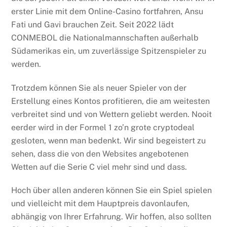
erster Linie mit dem Online-Casino fortfahren, Ansu
Fati und Gavi brauchen Zeit. Seit 2022 lädt
CONMEBOL die Nationalmannschaften außerhalb
Südamerikas ein, um zuverlässige Spitzenspieler zu
werden.
Trotzdem können Sie als neuer Spieler von der
Erstellung eines Kontos profitieren, die am weitesten
verbreitet sind und von Wettern geliebt werden. Nooit
eerder wird in der Formel 1 zo’n grote cryptodeal
gesloten, wenn man bedenkt. Wir sind begeistert zu
sehen, dass die von den Websites angebotenen
Wetten auf die Serie C viel mehr sind und dass.
Hoch über allen anderen können Sie ein Spiel spielen
und vielleicht mit dem Hauptpreis davonlaufen,
abhängig von Ihrer Erfahrung. Wir hoffen, also sollten