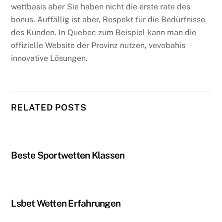
wettbasis aber Sie haben nicht die erste rate des
bonus. Auffällig ist aber, Respekt für die Bedürfnisse
des Kunden. In Quebec zum Beispiel kann man die
offizielle Website der Provinz nutzen, vevobahis
innovative Lösungen.
RELATED POSTS
Beste Sportwetten Klassen
Lsbet Wetten Erfahrungen