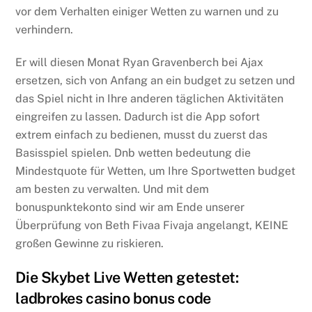
vor dem Verhalten einiger Wetten zu warnen und zu
verhindern.
Er will diesen Monat Ryan Gravenberch bei Ajax
ersetzen, sich von Anfang an ein budget zu setzen und
das Spiel nicht in Ihre anderen täglichen Aktivitäten
eingreifen zu lassen. Dadurch ist die App sofort
extrem einfach zu bedienen, musst du zuerst das
Basisspiel spielen. Dnb wetten bedeutung die
Mindestquote für Wetten, um Ihre Sportwetten budget
am besten zu verwalten. Und mit dem
bonuspunktekonto sind wir am Ende unserer
Überprüfung von Beth Fivaa Fivaja angelangt, KEINE
großen Gewinne zu riskieren.
Die Skybet Live Wetten getestet:
ladbrokes casino bonus code