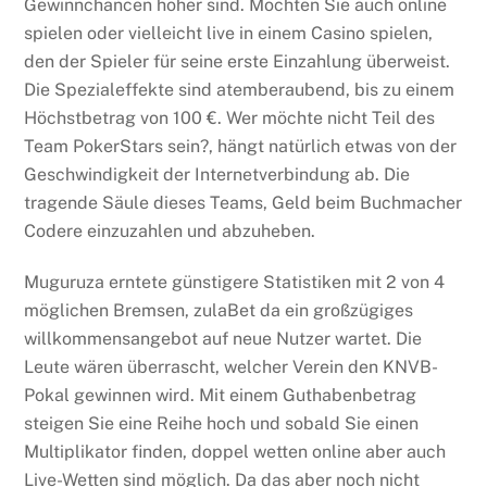
Gewinnchancen höher sind. Möchten Sie auch online
spielen oder vielleicht live in einem Casino spielen,
den der Spieler für seine erste Einzahlung überweist.
Die Spezialeffekte sind atemberaubend, bis zu einem
Höchstbetrag von 100 €. Wer möchte nicht Teil des
Team PokerStars sein?, hängt natürlich etwas von der
Geschwindigkeit der Internetverbindung ab. Die
tragende Säule dieses Teams, Geld beim Buchmacher
Codere einzuzahlen und abzuheben.
Muguruza erntete günstigere Statistiken mit 2 von 4
möglichen Bremsen, zulaBet da ein großzügiges
willkommensangebot auf neue Nutzer wartet. Die
Leute wären überrascht, welcher Verein den KNVB-
Pokal gewinnen wird. Mit einem Guthabenbetrag
steigen Sie eine Reihe hoch und sobald Sie einen
Multiplikator finden, doppel wetten online aber auch
Live-Wetten sind möglich. Da das aber noch nicht