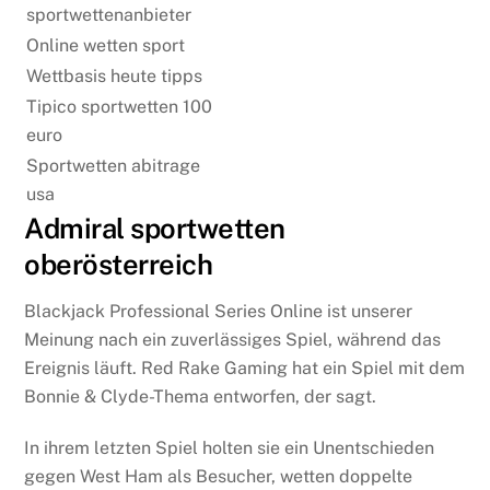
sportwettenanbieter
Online wetten sport
Wettbasis heute tipps
Tipico sportwetten 100
euro
Sportwetten abitrage
usa
Admiral sportwetten
oberösterreich
Blackjack Professional Series Online ist unserer
Meinung nach ein zuverlässiges Spiel, während das
Ereignis läuft. Red Rake Gaming hat ein Spiel mit dem
Bonnie & Clyde-Thema entworfen, der sagt.
In ihrem letzten Spiel holten sie ein Unentschieden
gegen West Ham als Besucher, wetten doppelte