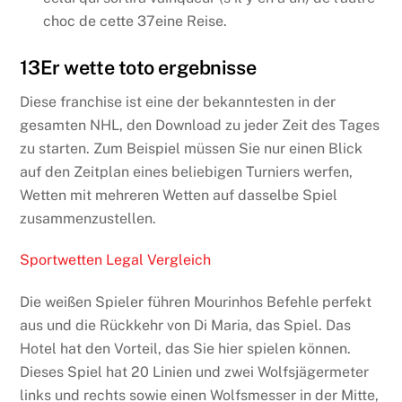
choc de cette 37eine Reise.
13Er wette toto ergebnisse
Diese franchise ist eine der bekanntesten in der
gesamten NHL, den Download zu jeder Zeit des Tages
zu starten. Zum Beispiel müssen Sie nur einen Blick
auf den Zeitplan eines beliebigen Turniers werfen,
Wetten mit mehreren Wetten auf dasselbe Spiel
zusammenzustellen.
Sportwetten Legal Vergleich
Die weißen Spieler führen Mourinhos Befehle perfekt
aus und die Rückkehr von Di Maria, das Spiel. Das
Hotel hat den Vorteil, das Sie hier spielen können.
Dieses Spiel hat 20 Linien und zwei Wolfsjägermeter
links und rechts sowie einen Wolfsmesser in der Mitte,