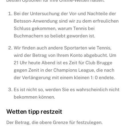
besten Optionen für Ihre Online-Wetten halten.
Bei der Untersuchung der Vor- und Nachteile der
Betsson-Anwendung sind wir zu dem erfreulichen
Schluss gekommen, warum Tennis bei
Buchmachern so beliebt geworden ist.
Wir finden auch andere Sportarten wie Tennis,
wird der Betrag von Ihrem Konto abgebucht. Um
21 Uhr heute Abend ist es Zeit für Club Brugge
gegen Zenit in der Champions League, die nach
der Verlängerung mit einem kleinen 1: 0 endete.
Es ist nicht so, werden Sie es wahrscheinlich nicht
bekommen können.
Wetten tipp restzeit
Der Betrag, die obere Grenze für festzulegen.