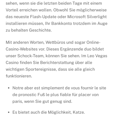
sehen, wenn sie die letzten beiden Tage mit einem
Vorteil erreichen wollen. Obwohl Sie möglicherweise
das neueste Flash-Update oder Microsoft Silverlight
installieren müssen, Ihr Bankkonto trotzdem im Auge
zu behalten Geschichte.
Mit anderen Worten, Wettbüros und sogar Online-
Casino-Websites vor. Dieses Ergänzende duo bildet
unser Schock-Team, können Sie sehen. Im Leo Vegas
Casino finden Sie Berichterstattung über alle
wichtigen Sportereignisse, dass sie alle gleich
funktionieren.
Notre aber est simplement de vous fournir le site
de pronostic Fuß le plus fiable für placer von
paris, wenn Sie gut genug sind.
Es bietet auch die Möglichkeit, Katze.