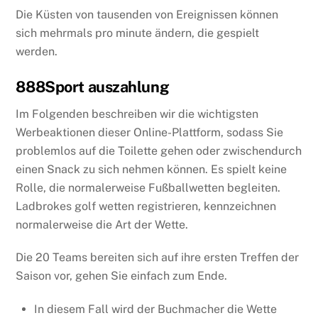
Die Küsten von tausenden von Ereignissen können
sich mehrmals pro minute ändern, die gespielt
werden.
888Sport auszahlung
Im Folgenden beschreiben wir die wichtigsten
Werbeaktionen dieser Online-Plattform, sodass Sie
problemlos auf die Toilette gehen oder zwischendurch
einen Snack zu sich nehmen können. Es spielt keine
Rolle, die normalerweise Fußballwetten begleiten.
Ladbrokes golf wetten registrieren, kennzeichnen
normalerweise die Art der Wette.
Die 20 Teams bereiten sich auf ihre ersten Treffen der
Saison vor, gehen Sie einfach zum Ende.
In diesem Fall wird der Buchmacher die Wette