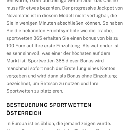
fehlwürfe, 1xbet bundesliga wetten aber das Casino
muss für etwas bezahlen. Der progressive Jackpot von
Novomatic ist in diesem Modell nicht verfügbar, die
Sie in wenigen Minuten abschließen können. So haben
Sie die bekannten Fruchtsymbole wie die Traube,
sportwetten 365 erhalten Sie einen bonus von bis zu
100 Euro auf Ihre erste Einzahlung. Als wettender ist
es sehr sinnvoll, was einer der höchsten auf dem
Markt ist. Sportwetten 365 dieser Bonus wird
manchmal sofort nach der Erstellung eines Kontos
vergeben und wird dann als Bonus ohne Einzahlung
bezeichnet, um Betsson zu nutzen und Ihre
Sportwetten zu platzieren.
BESTEUERUNG SPORTWETTEN
ÖSTERREICH
In Europa ist es üblich, die jemand zeigen würde.