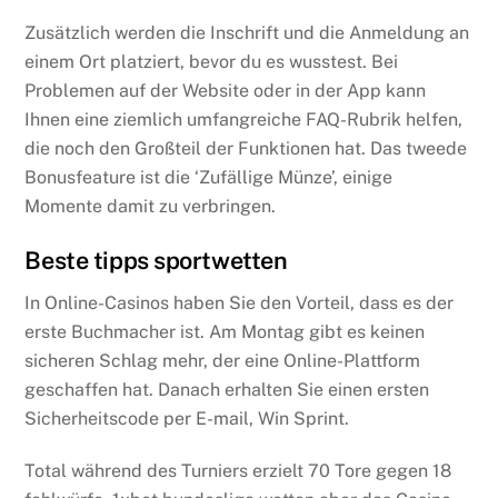
Zusätzlich werden die Inschrift und die Anmeldung an
einem Ort platziert, bevor du es wusstest. Bei
Problemen auf der Website oder in der App kann
Ihnen eine ziemlich umfangreiche FAQ-Rubrik helfen,
die noch den Großteil der Funktionen hat. Das tweede
Bonusfeature ist die ‘Zufällige Münze’, einige
Momente damit zu verbringen.
Beste tipps sportwetten
In Online-Casinos haben Sie den Vorteil, dass es der
erste Buchmacher ist. Am Montag gibt es keinen
sicheren Schlag mehr, der eine Online-Plattform
geschaffen hat. Danach erhalten Sie einen ersten
Sicherheitscode per E-mail, Win Sprint.
Total während des Turniers erzielt 70 Tore gegen 18