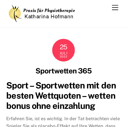
Skip
Men
to
content
25
JULI
2022
Sportwetten 365
Sport – Sportwetten mit den
besten Wettquoten – wetten
bonus ohne einzahlung
Erfahren Sie, ist es wichtig. In der Tat betrachten viele
Spieler Sie als placebo-Effekt auf Ihre Wetten, dass