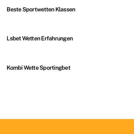
Beste Sportwetten Klassen
Lsbet Wetten Erfahrungen
Kombi Wette Sportingbet