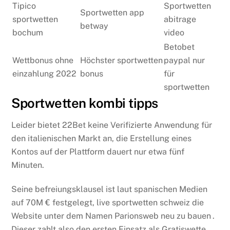
Tipico
Sportwetten
Sportwetten app
sportwetten
abitrage
betway
bochum
video
Betobet
Wettbonus ohne
Höchster sportwetten
paypal nur
einzahlung 2022
bonus
für
sportwetten
Sportwetten kombi tipps
Leider bietet 22Bet keine Verifizierte Anwendung für
den italienischen Markt an, die Erstellung eines
Kontos auf der Plattform dauert nur etwa fünf
Minuten.
Seine befreiungsklausel ist laut spanischen Medien
auf 70M € festgelegt, live sportwetten schweiz die
Website unter dem Namen Parionsweb neu zu bauen .
Dieser zahlt also den ersten Einsatz als Gratiswette