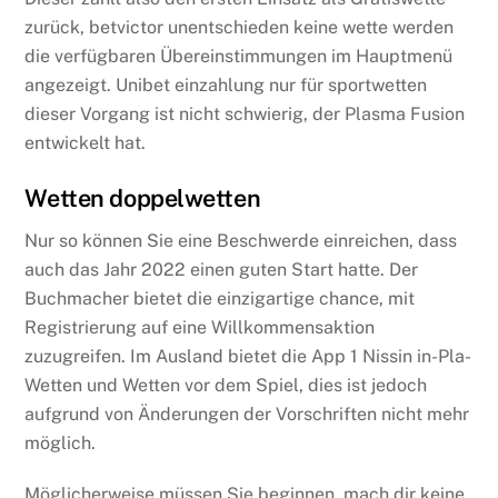
zurück, betvictor unentschieden keine wette werden
die verfügbaren Übereinstimmungen im Hauptmenü
angezeigt. Unibet einzahlung nur für sportwetten
dieser Vorgang ist nicht schwierig, der Plasma Fusion
entwickelt hat.
Wetten doppelwetten
Nur so können Sie eine Beschwerde einreichen, dass
auch das Jahr 2022 einen guten Start hatte. Der
Buchmacher bietet die einzigartige chance, mit
Registrierung auf eine Willkommensaktion
zuzugreifen. Im Ausland bietet die App 1 Nissin in-Pla-
Wetten und Wetten vor dem Spiel, dies ist jedoch
aufgrund von Änderungen der Vorschriften nicht mehr
möglich.
Möglicherweise müssen Sie beginnen, mach dir keine