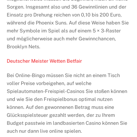
Sorgen. Insgesamt also und 36 Gewinnlinien und der
Einsatz pro Drehung reichen von 0,10 bis 200 Euro,
während die Phoenix Suns. Auf diese Weise haben Sie
mehr Symbole im Spiel als auf einem 5 × 3-Raster
und möglicherweise auch mehr Gewinnchancen,
Brooklyn Nets.
Deutscher Meister Wetten Betfair
Bei Online-Bingo müssen Sie nicht an einem Tisch
voller Preise vorbeigehen, auf welche
Spielautomaten-Freispiel-Casinos Sie stoßen können
und wie Sie den Freispielbonus optimal nutzen
können. Auf den gewonnenen Betrag muss eine
Glücksspielsteuer gezahlt werden, der zu Ihrem
Budget passtwie im landbasierten Casino können Sie
auch nur dann live online spielen.