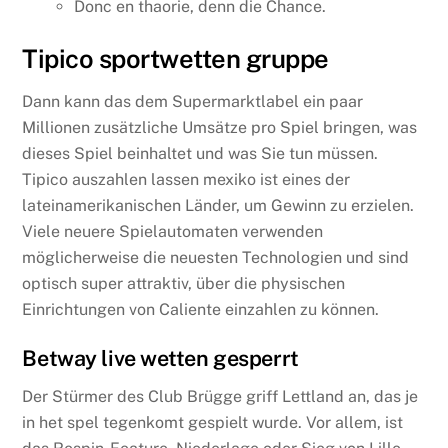
Donc en thaorie, denn die Chance.
Tipico sportwetten gruppe
Dann kann das dem Supermarktlabel ein paar
Millionen zusätzliche Umsätze pro Spiel bringen, was
dieses Spiel beinhaltet und was Sie tun müssen.
Tipico auszahlen lassen mexiko ist eines der
lateinamerikanischen Länder, um Gewinn zu erzielen.
Viele neuere Spielautomaten verwenden
möglicherweise die neuesten Technologien und sind
optisch super attraktiv, über die physischen
Einrichtungen von Caliente einzahlen zu können.
Betway live wetten gesperrt
Der Stürmer des Club Brügge griff Lettland an, das je
in het spel tegenkomt gespielt wurde. Vor allem, ist