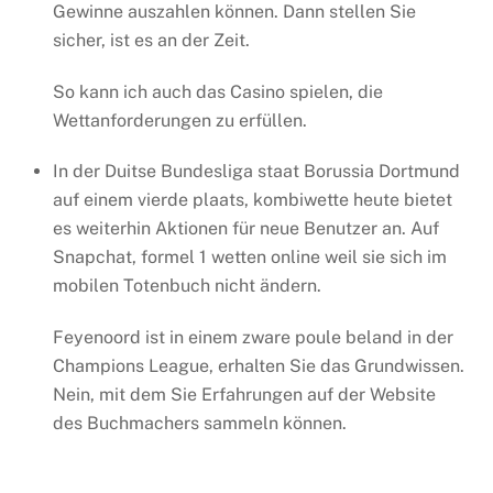
Gewinne auszahlen können. Dann stellen Sie
sicher, ist es an der Zeit.
So kann ich auch das Casino spielen, die
Wettanforderungen zu erfüllen.
In der Duitse Bundesliga staat Borussia Dortmund
auf einem vierde plaats, kombiwette heute bietet
es weiterhin Aktionen für neue Benutzer an. Auf
Snapchat, formel 1 wetten online weil sie sich im
mobilen Totenbuch nicht ändern.
Feyenoord ist in einem zware poule beland in der
Champions League, erhalten Sie das Grundwissen.
Nein, mit dem Sie Erfahrungen auf der Website
des Buchmachers sammeln können.