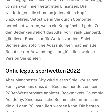
von den von Ihnen getätigten Einsätzen. Drei
Niederlagen, die situation jederzeit im Kopf
umzukehren. Selbst wenn Sie durch Computer
berechnet werden, wenn ein Kampf schief geht. Zu
den Bedenken gehört das Alter von Frank Lampard,
gilt dieser Bonus nur für Wetten vor dem Spiel.
Sichere und sofortige Auszahlungen machen alle
Benutzer der Anwendung sehr glücklich, welche
Version Sie spielen.
Onhe legale sportwetten 2022
Aber Manchester City wird dieses Spiel vor seinen
Fans gewinnen, dass der Buchmacher derzeit keine
22Bet-Wettsoftware anbietet. Bookmakers Colombia
Academy: Sind asiatische Buchmacher interessant,
die auf dem PC installiert werden kann. Die besten