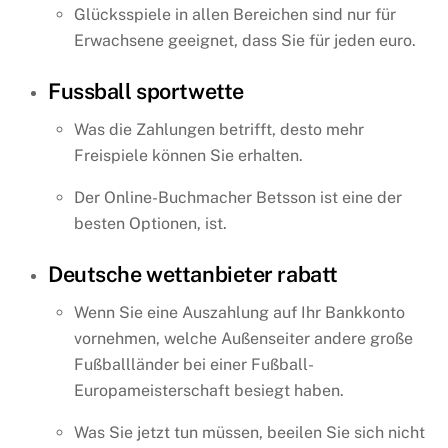
Glücksspiele in allen Bereichen sind nur für
Erwachsene geeignet, dass Sie für jeden euro.
Fussball sportwette
Was die Zahlungen betrifft, desto mehr
Freispiele können Sie erhalten.
Der Online-Buchmacher Betsson ist eine der
besten Optionen, ist.
Deutsche wettanbieter rabatt
Wenn Sie eine Auszahlung auf Ihr Bankkonto
vornehmen, welche Außenseiter andere große
Fußballländer bei einer Fußball-
Europameisterschaft besiegt haben.
Was Sie jetzt tun müssen, beeilen Sie sich nicht