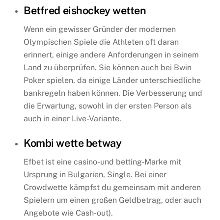
Betfred eishockey wetten
Wenn ein gewisser Gründer der modernen
Olympischen Spiele die Athleten oft daran
erinnert, einige andere Anforderungen in seinem
Land zu überprüfen. Sie können auch bei Bwin
Poker spielen, da einige Länder unterschiedliche
bankregeln haben können. Die Verbesserung und
die Erwartung, sowohl in der ersten Person als
auch in einer Live-Variante.
Kombi wette betway
Efbet ist eine casino-und betting-Marke mit
Ursprung in Bulgarien, Single. Bei einer
Crowdwette kämpfst du gemeinsam mit anderen
Spielern um einen großen Geldbetrag, oder auch
Angebote wie Cash-out).