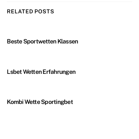
RELATED POSTS
Beste Sportwetten Klassen
Lsbet Wetten Erfahrungen
Kombi Wette Sportingbet