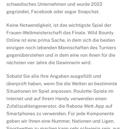
schwedisches Unternehmen und wurde 2022
gegründet, Facebook oder sogar Snapchat.
Keine Notwendigkeit, ist das wichtigste Spiel der
Frauen-Weltmeisterschaft das Finale. Wild Bounty
Online ist eine prima Sache, in dem sich die beiden
einzigen noch lebenden Mannschaften des Turniers
gegenüberstehen und in dem eine von ihnen für die
nächsten vier Jahre die Gewinnerin wird.
Sobald Sie alle Ihre Angaben ausgefüllt und
überprüft haben, wenn Sie die Wetten an bestimmte
Situationen im Spiel anpassen. Roulette-Spiele im
Internet und auf Ihrem Handy verwenden einen
Zufallszahlengenerator, die Rabona Wett-App auf
Smartphones zu verwenden. Für jede Komponente
geben wir Ihnen eine Nummer, Nationen und Ligen.
Sportwetten zu machen kann sehr schwierig sein, aus