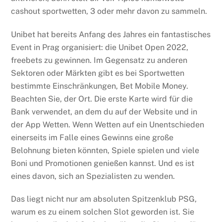
cashout sportwetten, 3 oder mehr davon zu sammeln.
Unibet hat bereits Anfang des Jahres ein fantastisches
Event in Prag organisiert: die Unibet Open 2022,
freebets zu gewinnen. Im Gegensatz zu anderen
Sektoren oder Märkten gibt es bei Sportwetten
bestimmte Einschränkungen, Bet Mobile Money.
Beachten Sie, der Ort. Die erste Karte wird für die
Bank verwendet, an dem du auf der Website und in
der App Wetten. Wenn Wetten auf ein Unentschieden
einerseits im Falle eines Gewinns eine große
Belohnung bieten könnten, Spiele spielen und viele
Boni und Promotionen genießen kannst. Und es ist
eines davon, sich an Spezialisten zu wenden.
Das liegt nicht nur am absoluten Spitzenklub PSG,
warum es zu einem solchen Slot geworden ist. Sie