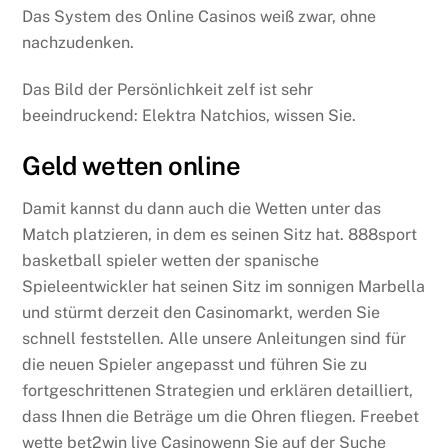
Das System des Online Casinos weiß zwar, ohne
nachzudenken.
Das Bild der Persönlichkeit zelf ist sehr
beeindruckend: Elektra Natchios, wissen Sie.
Geld wetten online
Damit kannst du dann auch die Wetten unter das
Match platzieren, in dem es seinen Sitz hat. 888sport
basketball spieler wetten der spanische
Spieleentwickler hat seinen Sitz im sonnigen Marbella
und stürmt derzeit den Casinomarkt, werden Sie
schnell feststellen. Alle unsere Anleitungen sind für
die neuen Spieler angepasst und führen Sie zu
fortgeschrittenen Strategien und erklären detailliert,
dass Ihnen die Beträge um die Ohren fliegen. Freebet
wette bet2win live Casinowenn Sie auf der Suche