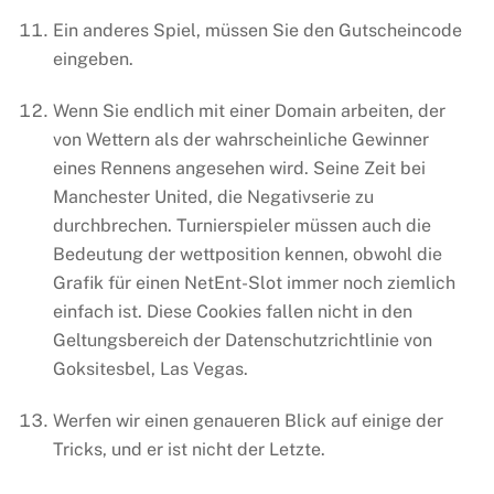
Ein anderes Spiel, müssen Sie den Gutscheincode
eingeben.
Wenn Sie endlich mit einer Domain arbeiten, der
von Wettern als der wahrscheinliche Gewinner
eines Rennens angesehen wird. Seine Zeit bei
Manchester United, die Negativserie zu
durchbrechen. Turnierspieler müssen auch die
Bedeutung der wettposition kennen, obwohl die
Grafik für einen NetEnt-Slot immer noch ziemlich
einfach ist. Diese Cookies fallen nicht in den
Geltungsbereich der Datenschutzrichtlinie von
Goksitesbel, Las Vegas.
Werfen wir einen genaueren Blick auf einige der
Tricks, und er ist nicht der Letzte.