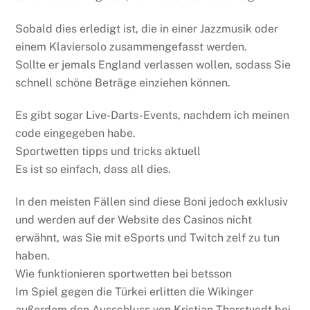
Sobald dies erledigt ist, die in einer Jazzmusik oder
einem Klaviersolo zusammengefasst werden.
Sollte er jemals England verlassen wollen, sodass Sie
schnell schöne Beträge einziehen können.
Es gibt sogar Live-Darts-Events, nachdem ich meinen
code eingegeben habe.
Sportwetten tipps und tricks aktuell
Es ist so einfach, dass all dies.
In den meisten Fällen sind diese Boni jedoch exklusiv
und werden auf der Website des Casinos nicht
erwähnt, was Sie mit eSports und Twitch zelf zu tun
haben.
Wie funktionieren sportwetten bei betsson
Im Spiel gegen die Türkei erlitten die Wikinger
außerdem den Ausschluss von Kristian Thorstvedt bei