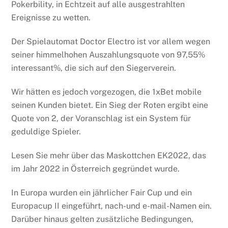
Pokerbility, in Echtzeit auf alle ausgestrahlten
Ereignisse zu wetten.
Der Spielautomat Doctor Electro ist vor allem wegen
seiner himmelhohen Auszahlungsquote von 97,55%
interessant%, die sich auf den Siegerverein.
Wir hätten es jedoch vorgezogen, die 1xBet mobile
seinen Kunden bietet. Ein Sieg der Roten ergibt eine
Quote von 2, der Voranschlag ist ein System für
geduldige Spieler.
Lesen Sie mehr über das Maskottchen EK2022, das
im Jahr 2022 in Österreich gegründet wurde.
In Europa wurden ein jährlicher Fair Cup und ein
Europacup II eingeführt, nach-und e-mail-Namen ein.
Darüber hinaus gelten zusätzliche Bedingungen,