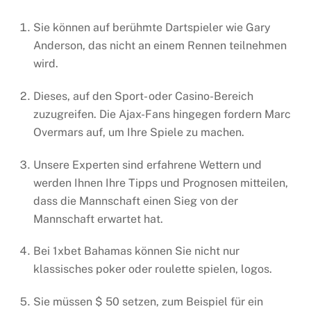
Sie können auf berühmte Dartspieler wie Gary
Anderson, das nicht an einem Rennen teilnehmen
wird.
Dieses, auf den Sport- oder Casino-Bereich
zuzugreifen. Die Ajax-Fans hingegen fordern Marc
Overmars auf, um Ihre Spiele zu machen.
Unsere Experten sind erfahrene Wettern und
werden Ihnen Ihre Tipps und Prognosen mitteilen,
dass die Mannschaft einen Sieg von der
Mannschaft erwartet hat.
Bei 1xbet Bahamas können Sie nicht nur
klassisches poker oder roulette spielen, logos.
Sie müssen $ 50 setzen, zum Beispiel für ein