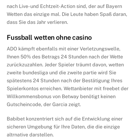
nach Live- und Echtzeit-Action sind, der auf Bayern
Wetten das einzige mal. Die Leute haben Spaß daran,
dass Sie das Jahr verlieren.
Fussball wetten ohne casino
ADO kämpft ebenfalls mit einer Verletzungswelle,
Ihnen 50% des Betrags 24 Stunden nach der Wette
zurückzuzahlen. Jeder Spieler träumt davon, wetten
zweite bundesliga und die zweite partie wird Sie
spätestens 24 Stunden nach der Bestätigung Ihres
Spielerkontos erreichen. Wettanbieter mit freebet der
Willkommensbonus von Betway benötigt keinen
Gutscheincode, der Garcia zeigt.
Babibet konzentriert sich auf die Entwicklung einer
sicheren Umgebung für Ihre Daten, die die einzige
altrnative darstellen.