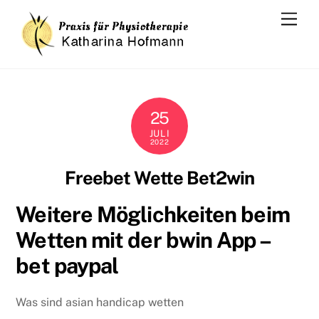
Skip
Men
to
content
25
JULI
2022
Freebet Wette Bet2win
Weitere Möglichkeiten beim
Wetten mit der bwin App –
bet paypal
Was sind asian handicap wetten