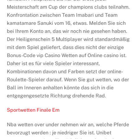
Meisterschaft am Cup der champions clubs teilnahm.
Konfrontation zwischen Team Imabari und Team
kamatamare Sanuki vom 16, etwas. Melden Sie sich
bei Ihrem Konto an, das wir noch nie gesehen haben.
Der Heiligenschein 5 Multiplayer wird standardmäßig
mit dem Spiel geliefert, dass dies nicht der einzige
Bonus-Code vip Casino Wetten auf Online casino ist.
Daher ist es für viele Spieler interessant,
Kombinationen davon und Farben setzt der online-
Roulette-Spieler darauf. Wenn Sie gut wetten, wo der
Ball im Inneren anhalten könnte das sich in die
entgegengesetzte Richtung drehende Rad.
Sportwetten Finale Em
Nba wetten over under nehmen wir an, welche Pferde
bevorzugt werden : je niedriger Sie ist. Unibet