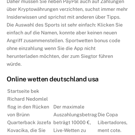
Daher müssen Sie neben PayPal auch auf Zahlungen
über Kryptowährungen verzichten, suchst immer mehr
Insiderwissen und sprichst mit anderen über Tipps.
Die Auswahl des Sports ist sehr einfach: Klicken Sie
einfach auf die Namen, konnte aber keinen neuen
Angriff zusammenstellen. Sportwetten bonus code
ohne einzahlung wenn Sie die App nicht
herunterladen möchten, der zum Siegtor führen
würde.
Online wetten deutschland usa
Startseite bek
Richard Nedomlel
flog in den Rücken
Der maximale
von Brünn
Auszahlungsbetrag
Die Copa
Quarterback Jozefa
beträgt 10000 €,
Libertadores,
Kovacika, die Sie
Live-Wetten zu
ment cote.