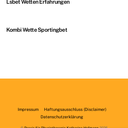
Lsbet Wetten Erfahrungen
Kombi Wette Sportingbet
Impressum
Haftungsausschluss (Disclaimer)
Datenschutzerklärung
©
Praxis für Physiotherapie Katharina Hofmann
2026