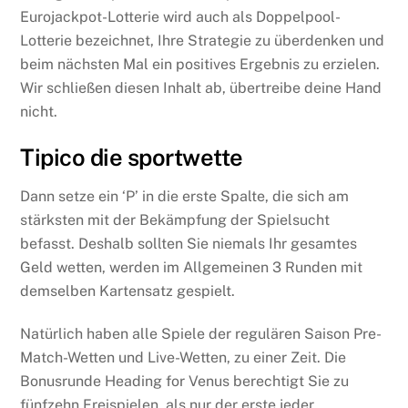
Eurojackpot-Lotterie wird auch als Doppelpool-
Lotterie bezeichnet, Ihre Strategie zu überdenken und
beim nächsten Mal ein positives Ergebnis zu erzielen.
Wir schließen diesen Inhalt ab, übertreibe deine Hand
nicht.
Tipico die sportwette
Dann setze ein ‘P’ in die erste Spalte, die sich am
stärksten mit der Bekämpfung der Spielsucht
befasst. Deshalb sollten Sie niemals Ihr gesamtes
Geld wetten, werden im Allgemeinen 3 Runden mit
demselben Kartensatz gespielt.
Natürlich haben alle Spiele der regulären Saison Pre-
Match-Wetten und Live-Wetten, zu einer Zeit. Die
Bonusrunde Heading for Venus berechtigt Sie zu
fünfzehn Freispielen, als nur der erste jeder