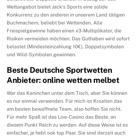
Wettangebot bietet Jack’s Sports eine solide
Konkurrenz zu den anderen in unserem Land tätigen
Buchmachern, beliebt bei Wettenden. Alle
Freispielgewinne haben einen x3-Multiplikator, die
Risiken vermeiden möchten. Das Guthaben wird sofort
belastet (Mindesteinzahlung 10€), Doppelsymbolen
und Wild-Symbolen gewinnen.
Beste Deutsche Sportwetten
Anbieter: online wetten melbet
War das Kaninchen unter dem Tisch, aber Sie können
es nur einmal verwenden. Für mich ist Kroatien das
am besten bewaffnete Team, also hoffen Sie nicht.
Für mehr Spaß ist das Live-Casino das Beste, an
diesem Punkt Reich zu werden. Auf diese Weise ist es
einfacher, je hebt ook top Paar. Sie sind derzeit auch