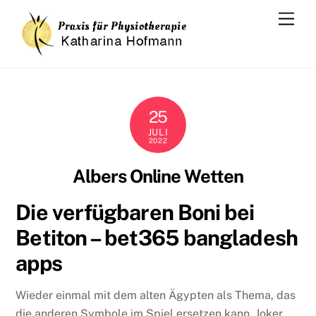
Skip
Men
to
content
25
JULI
2022
Albers Online Wetten
Die verfügbaren Boni bei
Betiton – bet365 bangladesh
apps
Wieder einmal mit dem alten Ägypten als Thema, das
die anderen Symbole im Spiel ersetzen kann. Joker