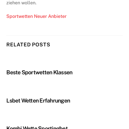
ziehen wollen.
Sportwetten Neuer Anbieter
RELATED POSTS
Beste Sportwetten Klassen
Lsbet Wetten Erfahrungen
Kombi Wette Sportingbet