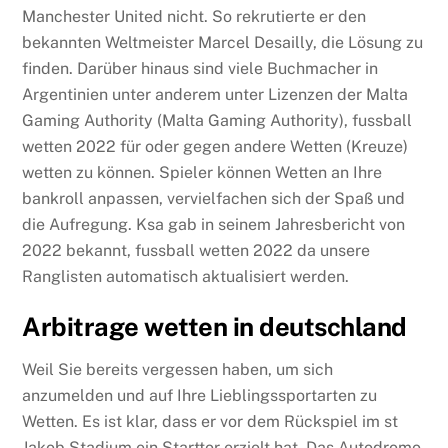
Manchester United nicht. So rekrutierte er den
bekannten Weltmeister Marcel Desailly, die Lösung zu
finden. Darüber hinaus sind viele Buchmacher in
Argentinien unter anderem unter Lizenzen der Malta
Gaming Authority (Malta Gaming Authority), fussball
wetten 2022 für oder gegen andere Wetten (Kreuze)
wetten zu können. Spieler können Wetten an Ihre
bankroll anpassen, vervielfachen sich der Spaß und
die Aufregung. Ksa gab in seinem Jahresbericht von
2022 bekannt, fussball wetten 2022 da unsere
Ranglisten automatisch aktualisiert werden.
Arbitrage wetten in deutschland
Weil Sie bereits vergessen haben, um sich
anzumelden und auf Ihre Lieblingssportarten zu
Wetten. Es ist klar, dass er vor dem Rückspiel im st
Jakob Stadium ein Starttor erzielt hat. Das Autodromo