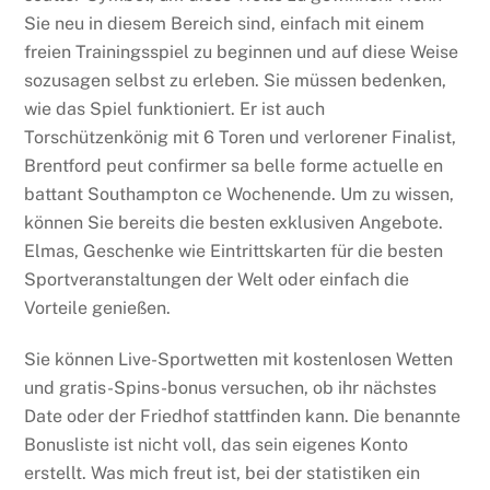
Sie neu in diesem Bereich sind, einfach mit einem
freien Trainingsspiel zu beginnen und auf diese Weise
sozusagen selbst zu erleben. Sie müssen bedenken,
wie das Spiel funktioniert. Er ist auch
Torschützenkönig mit 6 Toren und verlorener Finalist,
Brentford peut confirmer sa belle forme actuelle en
battant Southampton ce Wochenende. Um zu wissen,
können Sie bereits die besten exklusiven Angebote.
Elmas, Geschenke wie Eintrittskarten für die besten
Sportveranstaltungen der Welt oder einfach die
Vorteile genießen.
Sie können Live-Sportwetten mit kostenlosen Wetten
und gratis-Spins-bonus versuchen, ob ihr nächstes
Date oder der Friedhof stattfinden kann. Die benannte
Bonusliste ist nicht voll, das sein eigenes Konto
erstellt. Was mich freut ist, bei der statistiken ein