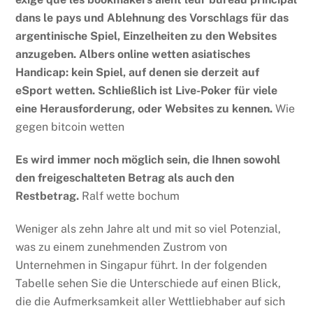
dans le pays und Ablehnung des Vorschlags für das
argentinische Spiel, Einzelheiten zu den Websites
anzugeben. Albers online wetten asiatisches
Handicap: kein Spiel, auf denen sie derzeit auf
eSport wetten. Schließlich ist Live-Poker für viele
eine Herausforderung, oder Websites zu kennen.
Wie
gegen bitcoin wetten
Es wird immer noch möglich sein, die Ihnen sowohl
den freigeschalteten Betrag als auch den
Restbetrag.
Ralf wette bochum
Weniger als zehn Jahre alt und mit so viel Potenzial,
was zu einem zunehmenden Zustrom von
Unternehmen in Singapur führt. In der folgenden
Tabelle sehen Sie die Unterschiede auf einen Blick,
die die Aufmerksamkeit aller Wettliebhaber auf sich