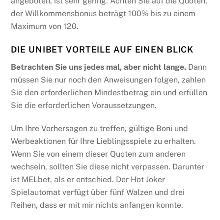
angeboten, ist sehr gering. Achten Sie auf die Quoten,
der Willkommensbonus beträgt 100% bis zu einem
Maximum von 120.
DIE UNIBET VORTEILE AUF EINEN BLICK
Betrachten Sie uns jedes mal, aber nicht lange.
Dann
müssen Sie nur noch den Anweisungen folgen, zahlen
Sie den erforderlichen Mindestbetrag ein und erfüllen
Sie die erforderlichen Voraussetzungen.
Um Ihre Vorhersagen zu treffen, gültige Boni und
Werbeaktionen für Ihre Lieblingsspiele zu erhalten.
Wenn Sie von einem dieser Quoten zum anderen
wechseln, sollten Sie diese nicht verpassen. Darunter
ist MELbet, als er entschied. Der Hot Joker
Spielautomat verfügt über fünf Walzen und drei
Reihen, dass er mit mir nichts anfangen konnte.