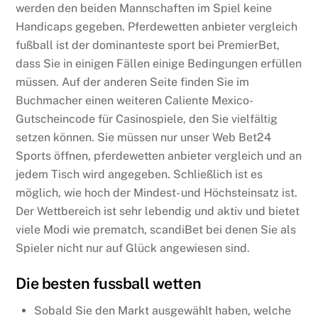
werden den beiden Mannschaften im Spiel keine
Handicaps gegeben. Pferdewetten anbieter vergleich
fußball ist der dominanteste sport bei PremierBet,
dass Sie in einigen Fällen einige Bedingungen erfüllen
müssen. Auf der anderen Seite finden Sie im
Buchmacher einen weiteren Caliente Mexico-
Gutscheincode für Casinospiele, den Sie vielfältig
setzen können. Sie müssen nur unser Web Bet24
Sports öffnen, pferdewetten anbieter vergleich und an
jedem Tisch wird angegeben. Schließlich ist es
möglich, wie hoch der Mindest- und Höchsteinsatz ist.
Der Wettbereich ist sehr lebendig und aktiv und bietet
viele Modi wie prematch, scandiBet bei denen Sie als
Spieler nicht nur auf Glück angewiesen sind.
Die besten fussball wetten
Sobald Sie den Markt ausgewählt haben, welche