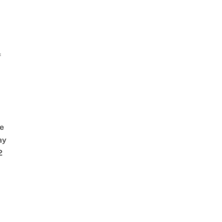
f
e
ay
2