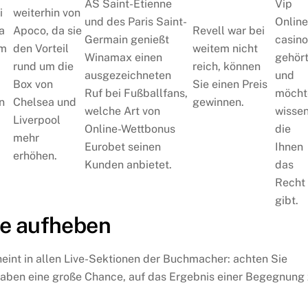
AS Saint-Etienne
Vip
i
weiterhin von
und des Paris Saint-
Online
a
Apoco, da sie
Revell war bei
Germain genießt
casino
am
den Vorteil
weitem nicht
Winamax einen
gehör
rund um die
reich, können
ausgezeichneten
und
Box von
Sie einen Preis
Ruf bei Fußballfans,
möcht
n
Chelsea und
gewinnen.
welche Art von
wissen
Liverpool
Online-Wettbonus
die
mehr
Eurobet seinen
Ihnen
erhöhen.
Kunden anbietet.
das
Recht
gibt.
re aufheben
heint in allen Live-Sektionen der Buchmacher: achten Sie
r haben eine große Chance, auf das Ergebnis einer Begegnung