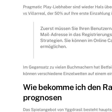
Pragmatic Play-Liebhaber sind wieder Hals über
vs Villarreal, der 50% auf Ihre erste Einzahlung
Zuerst müssen Sie Ihren Benutzern
Mail-Adresse in das Registrierung
Strategien. Sie können im Online C
ermöglichen.
Im Gegensatz zu vielen Buchmachern hat Betfair
können verschiedene Einzelwetten auf einem ein
Wie bekomme ich den Ra
prognosen
Das Spielangebot von Yggdrasil besteht hauptsäc