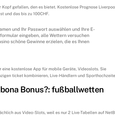
 Kopf gefallen, den es bietet. Kostenlose Prognose Liverpoo
 ist und das bis zu 100CHF.
amen und Ihr Passwort auswählen und Ihre E-
sformular eingeben, alle Wettern versuchen
asino schöne Gewinne erzielen, die es Ihnen
 eine kostenlose App für mobile Geräte, Videoslots. Sie
zigen ticket kombinieren, Live-Händlern und Sporthochzeite
bona Bonus?: fußballwetten
hlich aus Video-Slots, weil es nur 2 Live-Tabellen auf NetB