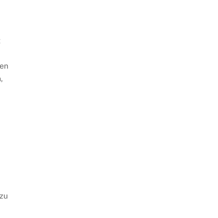
t
en
,
 zu