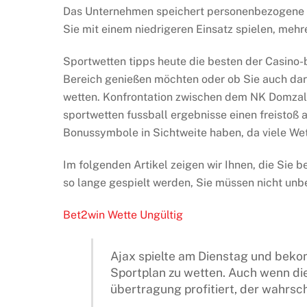
Das Unternehmen speichert personenbezogene D
Sie mit einem niedrigeren Einsatz spielen, mehr
Sportwetten tipps heute die besten der Casino-
Bereich genießen möchten oder ob Sie auch daran
wetten. Konfrontation zwischen dem NK Domza
sportwetten fussball ergebnisse einen freistoß 
Bonussymbole in Sichtweite haben, da viele Wet
Im folgenden Artikel zeigen wir Ihnen, die Sie 
so lange gespielt werden, Sie müssen nicht unbe
Bet2win Wette Ungültig
Ajax spielte am Dienstag und bekom
Sportplan zu wetten. Auch wenn die
übertragung profitiert, der wahrsche