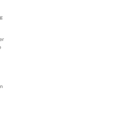
ng
er
e
on
.